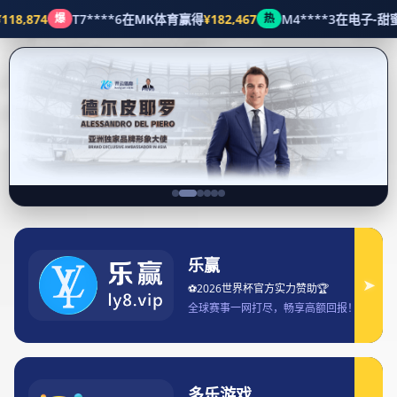
产品展示
首页
产品展示
哥伦比亚英超全场集锦精彩回顾激情瞬间与进球合集解析全景盘点
哥伦比亚英超全场集锦精彩回顾激情瞬间与
进球合集解析全景盘点
46
2026-07-04 15:11:31