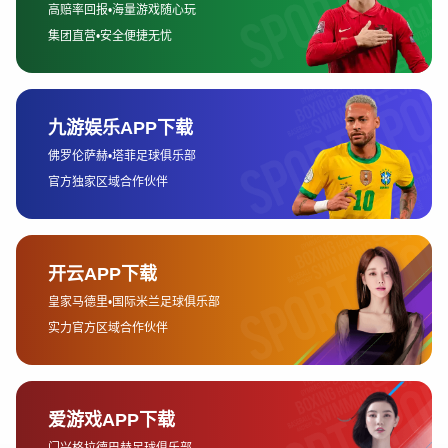
在有限的比赛中依然留下了极具观赏性的世界波镜头，为集
锦增添了技术美感。
此外，耶里·米纳作为中后卫，也曾在角球战术中贡献关键头
球破门。他的进球往往出现在比赛关键节点，既体现了身体
优势，也反映出英超对定位球战术的高度依赖，使得这些画
面在集锦中极具冲击力。
激情瞬间解析
英超赛场的激情瞬间不仅体现在进球，更体现在情绪与对抗
之中。哥伦比亚球员在比赛中的庆祝动作往往极具感染力，
迪亚斯进球后的激情滑跪庆祝成为球迷津津乐道的经典画
面，展现出南美球员特有的热情。
在高强度对抗中，米纳的防守庆祝同样充满张力。他在成功
封堵关键射门后与队友的怒吼互动，使比赛氛围瞬间升温，
这种情绪释放也是英超集锦不可或缺的一部分。
此外，夸德拉多在切尔西时期的突破瞬间，经常伴随着观众