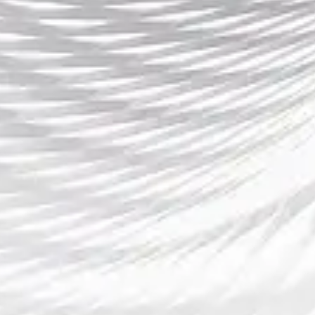
伊朗对阵罗马赛果揭晓双方激战呈现怎样的精彩
对决引发球迷热议与战术分析
2026-07-05 05:08:25
德国杯无插件观赛视角最新球员名单全面解析与