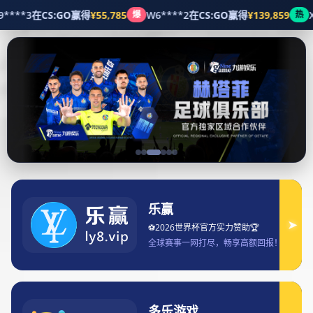
产品展示
首页
产品展示
伊朗对阵罗马赛果揭晓双方激战呈现怎样的精彩对决引发球迷热议与
战术分析
伊朗对阵罗马赛果揭晓双方激战呈现怎样的
精彩对决引发球迷热议与战术分析
53
2026-07-04 12:55:21