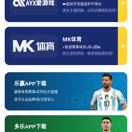
穿透空间。边后卫的前插成为重要推进手段，使球队在宽度
上形成持续压制。
相比之下，伊朗队则更强调防守纪律与阵型紧凑性，中后场
保持低位站位，通过压缩空间来限制罗马的渗透线路。防线
之间的距离控制得较为合理，有效削弱了对手的直塞威胁。
在攻守转换阶段，伊朗的战术思路更偏向快速推进，一旦断
球便迅速通过长传或边路推进寻找前锋支点。而罗马则倾向
于通过短传重新组织，以稳定节奏并降低失误风险。
两种体系的对抗，使比赛呈现出明显的风格碰撞：一方追求
控制与持续压制，一方强调效率与反击质量，形成了极具张
力的战术对弈格局。
攻防转换节奏
本场比赛的节奏变化极为频繁，攻防转换速度成为影响比赛
走势的重要因素。罗马在进攻阶段投入人数较多，导致后场
在被反击时容易出现空间暴露。