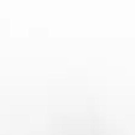
地，都能够享受到高品质赛事内容服务。
全民运动激发参与活力
体育事业的发展不仅体现在竞技水平提升，更体现在全民参
与程度的不断提高。幻影体育始终坚持服务大众的理念，通
过数字平台搭建全民运动参与体系，推动体育资源向更广泛
群体开放共享。
依托数字化平台优势，幻影体育将专业赛事资源与群众健身
需求有机结合，推出线上挑战赛、社区运动活动以及个性化
运动计划等多种参与形式。不同年龄、不同职业和不同运动
水平的人群都能够找到适合自己的参与方式，提升运动积极
性。
在运动服务方面，幻影体育充分利用智能穿戴设备和运动数
据平台，为用户提供科学化训练指导。通过实时监测运动数
据、分析身体状态以及制定个性化健身方案，帮助用户更加
安全、高效地开展体育锻炼，实现健康管理目标。