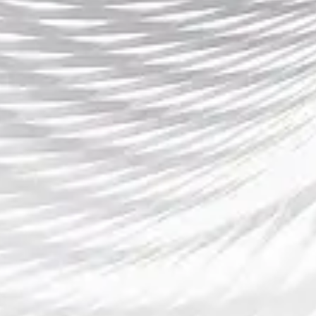
体育文化影响力，让更多人了解体育、热爱体育，并积极参
与体育活动，推动健康生活理念深入人心。
与此同时，数字赛事还带动了相关产业协同发展。赛事运
营、数字营销、智能装备、文旅消费以及体育培训等领域均
获得新的发展空间。产业资源不断聚集，市场活力持续释
放，形成覆盖赛事举办、内容传播、消费服务和产业创新的
综合发展体系。
总结：
总体来看，幻影体育以数字技术创新为核心驱动力，通过推
动赛事数字化转型、打造沉浸式观赛体验、促进全民运动参
与以及深化产业融合发展，构建起覆盖体育全生态链条的创
新发展模式。数字科技与体育产业的深度融合，不仅提升了
赛事品质和用户体验，也为体育事业现代化发展提供了新的
路径和方向。
面向未来，随着人工智能、虚拟现实、大数据等技术持续进