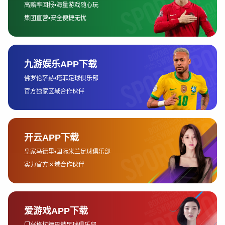
在赛事数据应用方面，幻影体育依托大数据分析技术，对运
动员表现、比赛过程以及观众行为进行精准分析。通过实时
数据采集和智能算法处理，赛事组织者能够更加科学地制定
运营策略，运动员能够获得更加专业的训练参考，而观众则
能够享受到更加丰富的数据内容服务。
与此同时，人工智能技术的应用进一步增强了赛事的智能化
水平。智能识别系统能够快速完成比赛判罚辅助、动作分析
以及成绩统计等工作，不仅提高赛事公平性和准确性，也有
效降低了人力成本，为数字化赛事运营提供强有力支撑。
云计算平台的广泛应用则为海量赛事数据存储和实时传输提
供了坚实基础。无论是大型综合赛事还是区域性群众活动，
幻影体育都能够依托云端技术实现高效协同管理，使赛事资
源配置更加科学合理，推动赛事组织迈向智能化、现代化发
展阶段。
JJB竞技宝官方网站
沉浸体验重塑观赛模式