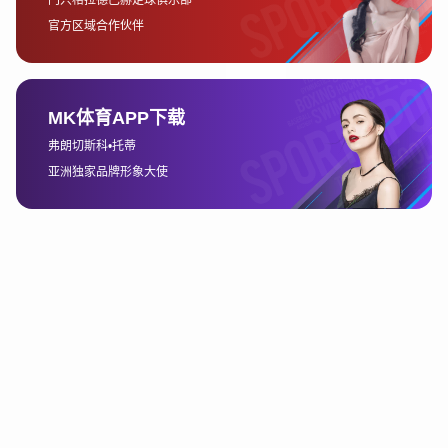
随着用户需求不断升级，单纯观看比赛已经无法满足新时代
观众的多元化期待。幻影体育积极打造沉浸式观赛场景，通
过创新技术手段不断提升用户参与感和互动感，为观众带来
更加真实、生动的赛事体验。
虚拟现实与增强现实技术的引入，使观众能够突破空间限
制，以更加自由的视角观看赛事。用户不仅可以选择不同观
赛角度，还能够近距离感受比赛细节，仿佛置身赛场中央，
极大增强赛事观赏价值和现场代入感。
在互动体验方面，幻影体育构建多维度数字互动平台。观众
可以通过实时弹幕、竞猜活动、数据互动以及线上社区交流
等方式参与赛事进程，实现从被动观看到主动参与的转变，
进一步增强赛事的娱乐性与社交属性。
此外，数字直播技术的发展让赛事传播突破传统媒介限制。
高清直播、多机位切换、实时数据展示以及智能解说等功能
共同构建起更加立体的观赛体验体系，让用户无论身处何