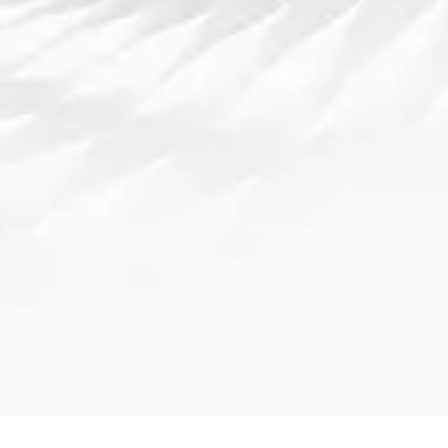
优化成更学术化或更政策化
风格的版本**，让论述更有
说服力和官方气息。
你希望我做这个优化吗？
2026-06-06 19:08:21