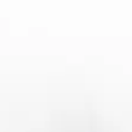
此外，中央体育枢纽通过赛事经济、运动旅游和体育培训等
多元化业务拓展，实现体育资源的商业化利用。大型体育赛
事和文化体育活动能够带动餐饮、交通、住宿等相关产业发
展，形成“体育+经济”联动效应，推动体育产业高质量发展。
4、创新发展模式探索
中央体育枢纽在全民健身和体育产业发展中，积极探索创新
发展模式，通过政策引导、模式创新和管理优化，提升体育
产业的综合竞争力。创新模式包括公共服务与市场化运营结
合、线上与线下互动融合、专业培训与大众健身结合等多种
形式。