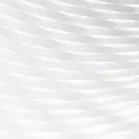
奇解析
导航
搜索JJB竞技宝
公司服务
产品展示
找到JJB竞技宝平
台
集团新闻