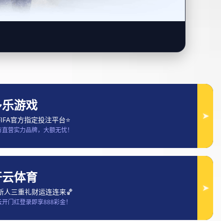
究分析总结
Search the blog...
导航