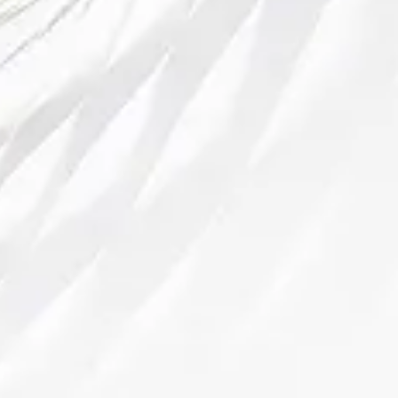
的邮箱.
最新咨询和优惠哦!
 E-mail
SUBSCRIBE