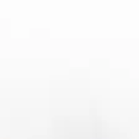
同时，这场比赛也象征着一个时代的开始与结束，荷兰的遗
憾与西班牙的崛起交织在一起，使其成为世界杯历史中最具
象征意义的决赛之一。
总结：
回顾这场巅峰对决，可以看到足球不仅是力量与速度的比
拼，更是智慧与体系的较量。西班牙通过成熟的战术执行与
稳定的心理素质，在最关键的时刻完成突破，最终登上世界
之巅。这一胜利不仅属于球员个人，更属于整个足球哲学的
胜利。
从历史角度来看，这场比赛深刻影响了世界足球的发展轨