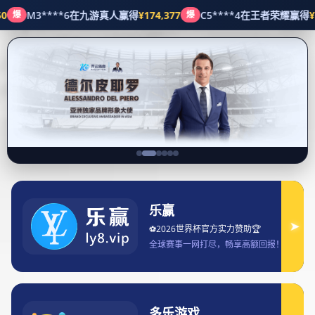
集团新闻
首页
集团新闻
西班牙世界杯决赛巅峰对决全程回顾精彩瞬间冠军荣耀与历史传奇解
析
西班牙世界杯决赛巅峰对决全程回顾精彩瞬
间冠军荣耀与历史传奇解析
57
2026-07-06 13:04:12