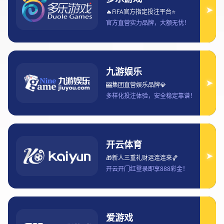
本文围绕西班牙世界杯决赛的巅峰对决展开系统回顾与深度
解析，以2010年南非世界杯决赛西班牙对阵荷兰为核心场
景，从战术博弈、关键瞬间、冠军荣耀与历史意义四个维度
进行全景式还原。文章将通过比赛进程的细致拆解，重现伊
涅斯塔加时绝杀的经典时刻，解析“传控足球”如何在最高舞
台完成终极验证，并梳理西班牙国家队如何从黄金一代走向
世界之巅。同时，文章还将从足球哲学与时代演进角度，探
讨这场决赛对世界足球格局的深远影响，使读者不仅能重温
比赛激情，也能理解其背后的历史重量与精神价值。
1、战术博弈解析
本场决赛中，entity["sports_team","Spain national
football team","Spain"]与荷兰队展开了极具对抗性的战术
较量。西班牙坚持以控球为核心，通过哈维与伊涅斯塔的中
场组织不断压缩空间，而荷兰则以高强度逼抢与快速反击试
图打破节奏。双方在中场区域的争夺成为整场比赛的主旋
律。