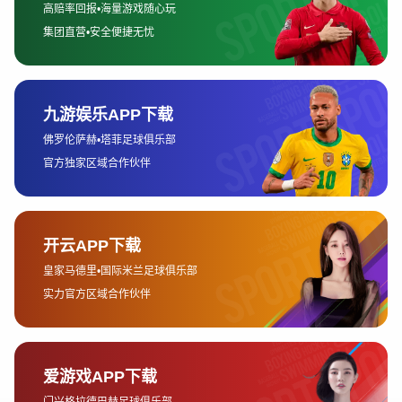
黎圣日耳曼的合同未满，但他在转会窗口期间选择加入西
甲，这一消息震动了整个欧洲足坛。作为当今世界足坛最具
天赋的球员之一，姆巴佩的到来立即提高了西甲的整体水
平，也让西甲的竞争更加激烈。
姆巴佩的技术特点和比赛风格与西甲的传统打法相得益彰，
尤其是他的速度和灵活性，使得西甲联赛中的防守球员很难
应对。他的加盟不仅让西甲的比赛更加精彩，也提升了西甲
在全球的关注度和影响力。特别是在西甲豪门球队，如皇家
马德里和巴萨的竞争中，姆巴佩无疑是改变比赛局势的关键
人物。
不仅如此，姆巴佩的到来也使得西甲的商业价值迅速提升。
作为全球最具商业吸引力的球员之一，姆巴佩的加盟使得西
甲的品牌形象得到了极大的提升，吸引了更多赞助商和球迷
的关注。此外，西甲其他球队的战术调整也在此背景下愈发
重要，他们不得不提升自己与豪门球队的竞争力。
3、巴萨的新赛季策略变化