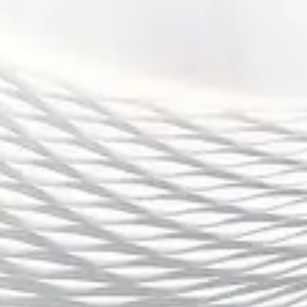
新的高度。
总结：
巴萨逆转登顶西甲榜首是球队努力和战略调整的结果，他们
凭借出色的战术执行和球员的精彩发挥，逐渐找回了自己的
竞争力。同时，姆巴佩的回归加速了西甲格局的变化，让联
赛的竞争更加激烈。巴萨的新赛季策略变化使得他们在国内
和欧战之间找到了平衡，而西甲联赛的竞争也将更加丰富和
多元。
总体来看，西甲的未来充满了不确定性，巴萨和皇家马德里
等豪门仍然是冠军的有力争夺者，但其他球队的崛起也使得
西甲的格局更加复杂。无论是巴萨的逆袭还是姆巴佩的归
队，都将在未来的赛季中成为西甲赛季的关键因素，整个西
甲联赛的走向，仍然充满了无限可能。