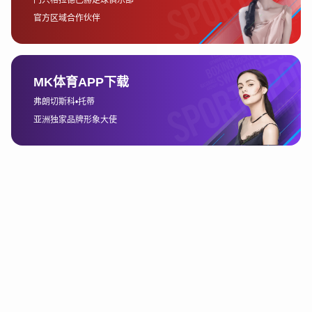
与以往的赛季不同，巴萨在新赛季的策略上进行了显著调
整。球队不仅注重进攻的创造性，还在防守端进行了强化。
通过改变阵型和战术布置，巴萨成功地提升了比赛中的控球
能力和高压逼抢的效率。这些变化帮助球队在面对强敌时能
够更好地控制比赛节奏，并在细节上占据优势。
在进攻端，巴萨通过细腻的传控打法和快速的反击形成了多
点开花的局面。梅西的离开后，巴萨的进攻体系经历了大幅
度调整，但球队通过年轻球员的崭露头角逐渐找到了新的进
攻模式，尤其是年轻球员如法蒂和佩德里的崛起，为球队注
入了新鲜活力。
此外，巴萨的防线在新赛季中也有了明显提升。球队通过引
进新的中后卫和加强边路防守，减少了不必要的失误。守门
员特尔施特根的出色表现也让球队在关键时刻屡屡化解危
机，确保了巴萨在防守端的稳定性。整体来看，巴萨的战术
调整使得他们能够在国内联赛和欧战之间找到平衡，进一步
提升了他们的竞争力。