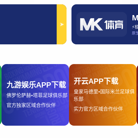
巴萨与皇马的世纪之
尤其是巴萨与皇马的"国家德比"。随着上赛季两队成绩的变
去梅西后依然展现出强劲的竞争力，凭借着更为稳定的战术
。而皇马在失去本泽马后，依然有着强大的阵容深度，年轻
领先。
轻球员以及依旧强大的中场控制力，来与皇马的攻击型打法
通过合理的战术调整，让球队在进攻与防守两端更加平衡。
的顶级攻击手，且他们在中场依靠克罗斯和莫德里奇的经
量，更是精神层面的对决。巴萨与皇马的每一场比赛都可能
更加激烈，因为两支球队都处在一个过渡期，如何在这样关键