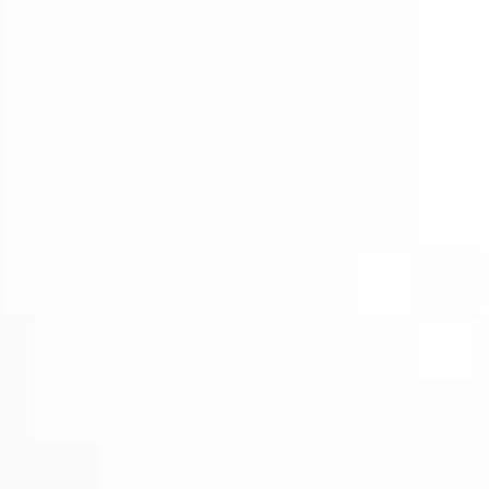
的比赛中站稳脚跟，是对两队教练和球员的一大考
2、年轻新星崛
战与机遇
西甲一直以来都是年轻球员展示自我的平台，新赛
皇马的恩巴尔巴和阿尔瓦雷斯，西甲的年轻球员阵
整个西甲联赛焕发出新的活力。
以巴萨的佩德里为例，作为球队的核心之一，他的
则在中场的表现也日渐成熟，作为巴萨新一代的领
斯和恩巴尔巴的表现越来越亮眼，他们的活力和创
新一代球员的崛起，不仅增强了球队的竞争力，还
的舞台给了他们足够的机会去磨练技艺，也给了他