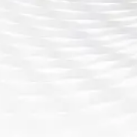
导航
搜索JJB竞技宝
公司服务
产品展示
找到JJB竞技宝平
台
集团新闻
9001
ISO
建阳市国脆城371号