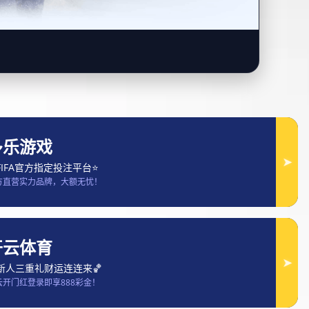
较量
Search the blog...
导航