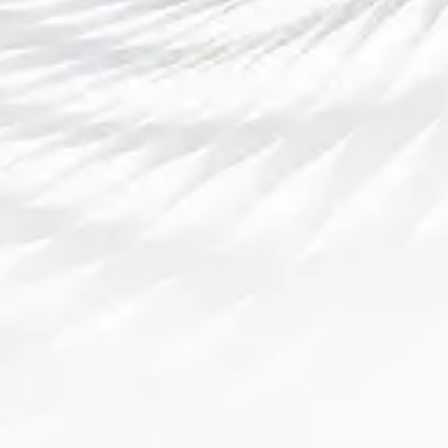
网站地图
订阅我们
SiteMap
订阅邮箱以获取
Enter your
13594780029
sentenci