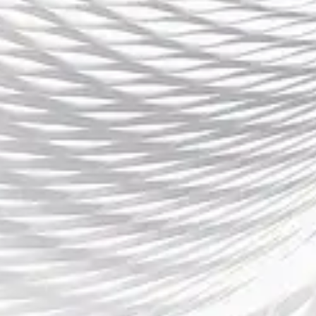
也是新兴力量崛起的舞台。随着越来越多球队的崛起和年轻
们期待在接下来的赛季中看到更多精彩的比赛和故事，而这
欧洲国家杯赛场分布与各大比赛
地点详解
2025-09-16 21:41:33