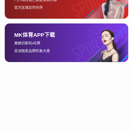
提高KPL门票购票成功率的关键在于提前做好充足的准备。
首先，确保自己的网络环境稳定是非常必要的。抢票期间，
网络的稳定性直接影响到抢票的效率和成功率。在网络速度
较慢或不稳定的情况下，可能会错过购票的最佳时机。因
此，尽量选择宽带或稳定的Wi-Fi网络进行操作。
其次，可以选择多个支付方式和多个支付平台进行支付。通
常，KPL赛事的门票一旦开售后，抢票人数会暴增，支付环
节可能会变得非常拥挤。在支付环节时，如果支付方式或平
台出现问题，可能会导致无法成功完成购票。因此，事先确
保自己已经绑定了多个支付方式，并了解平台支持的支付渠
道，能够有效提升购票的顺畅度。
此外，提前关注官方发布的购票提醒也是增加购票成功率的
关键。很多时候，赛事主办方会在开售前通过社交媒体平台
发布提醒信息，或通过APP推送相关通知，确保用户能够在
第一时间获得最新的购票资讯。关注这些信息，能够使你抢
购到门票的机会大大增加。