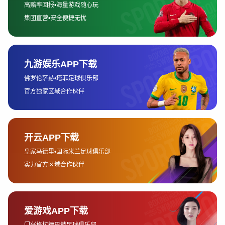
票会提前一到两周开始预售，因此，提前了解开售时间，并
在开售时精准进入购票页面，能够避免错过抢票的最佳时
机。
其次，尽量避免在抢票的高峰期选择购票。每个热门赛事的
门票都会有不同的抢购高峰期，比如一场决赛或半决赛往往
比常规赛门票更为紧俏。在这些时段，平台的服务器压力较
大，购票系统可能会出现卡顿现象。为了避免浪费时间和机
会，最好选择在较为冷门的时段（如赛事开售后的几分钟
内）进行抢票。
此外，提前做好页面加载的准备工作也是一个不可忽视的技
巧。大多数平台提供提前登录的功能，因此，抢票前可以提
前登录账户并确保所有支付信息都已填写完毕，避免在关键
时刻因为支付环节的耽搁而错失机会。如果条件允许，可以
使用多个设备同时进行抢票，提高成功率。
3、如何提高购票成功率