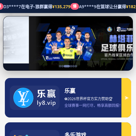
产品展示
首页
产品展示
KPL赛事门票购买全攻略 如何选择合适渠道轻松抢票
KPL赛事门票购买全攻略 如何选择合适渠道
轻松抢票
302
2025-08-30 15:55:33