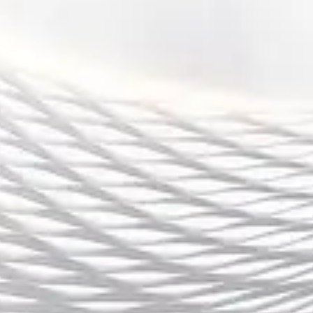
票，避免通过不明来源的网站或平台进行购买。
总结：
通过对KPL赛事门票购买的详细分析，可以看出，选择合适
的购票渠道和掌握一定的抢票技巧对成功购买门票至关重
要。粉丝们应当根据个人的购票需求，选择最适合自己的途
径，并提前准备好抢票的各项措施。在抢票的过程中，保持
冷静，选择合适的时间、设备和支付方式，能大大提高购票
成功的几率。
总而言之，KPL赛事的抢票并非一件简单的事情，但通过提
前了解渠道、掌握技巧、提高成功率，粉丝们完全能够在激
烈的抢票战中脱颖而出，顺利购买到心仪的门票。无论是决
赛的激情，还是现场的氛围，都值得每一位KPL迷付出努力
和耐心。