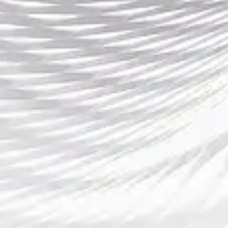
雷克斯汉姆接近签下曼城中卫道尔交易金额接近
800万镑
2025-08-26 20:14:26
如何通过官方渠道轻松购买西甲比赛门票并享受
观赛体验
2025-08-31 16:11:36
Search the blog...
导航