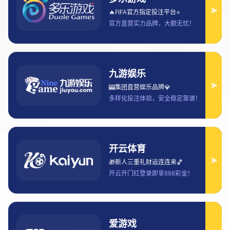
在KPL（王者荣耀职业联赛）赛事中，观众对于现场观赛的
热情从未减退。随着赛事的火爆，抢购KPL赛事门票成为了
许多粉丝们争先恐后的目标。然而，由于票务销售渠道繁
多、系统复杂，许多人常常在抢票过程中碰壁。本文将从多
个角度详细解析KPL赛事门票购买的攻略，帮助粉丝们轻松
选择合适的渠道，并确保能够顺利抢到心仪的门票。通过分
析不同购票途径、抢票技巧、注意事项等方面，提供全面的
指导，确保每一位热爱KPL的观众都能顺利进入赛场，感受
比赛的激情与氛围。
1、了解KPL门票购买渠道
在抢购KPL赛事门票之前，首先需要了解各大票务平台的购
买渠道。KPL赛事的门票通常通过官方渠道和第三方票务平
台进行销售。官方渠道一般指KPL的官方网站和赛事相关的
APP应用，这些平台直接与赛事组织方合作，能提供最及
时、最准确的票务信息。相较于第三方平台，官方渠道的门
票价格更加透明，且购票过程也较为安全。