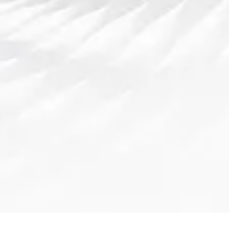
2026-07-06 11:05:26
英格兰足总杯最新伤停名单解析球队阵容变化与
关键球员缺阵影响深
Search the blog...