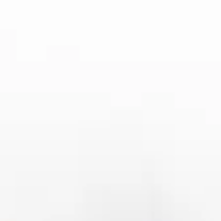
此外，OK体育还通过社交媒体平台和自有APP推送个性化内
容，根据用户兴趣和行为习惯推荐赛事资讯，增强了内容的
精准度和用户粘性。用户可以参与预测比赛结果、投票选出
最佳球员等活动，使体育资讯传播不仅是信息传递，更是用
户体验和参与感的提升。
4、媒体融合的发展趋势
随着新媒体技术的不断发展，传统体育报道与数字化媒体融
合成为行业趋势。OK体育充分利用这一趋势，通过多平台、
多形式的整合传播，实现了资讯价值的最大化。
在媒体融合的实践中，OK体育不仅在网站和APP上发布资
讯，还通过短视频平台、直播平台以及社交媒体进行多渠道
传播。内容的多样化呈现方式，使体育资讯能够触达更广泛
的用户群体，增强了信息传播的覆盖面和影响力。
JJB竞技宝
此外，OK体育还通过与体育机构、赛事组织以及赞助商的合