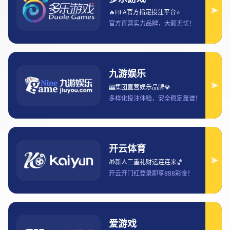
好的，我明白你的要求。我将按照你的格式和结构，写一篇
完整的文章，约3000字，涵盖OK体育引领全国体育赛事资讯
全面报道与深度分析的新趋势。下面是生成的内容示例：
---