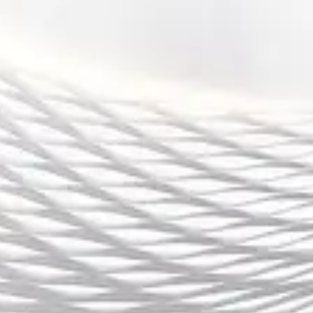
作，实现内容资源和商业资源的整合。这种跨界合作不仅提
升了报道的权威性和专业性，也推动了体育资讯产业链的创
新发展，为全国体育资讯生态带来了新的活力。
总结：
综上所述，OK体育在全国体育赛事资讯报道和深度分析方
面，以内容覆盖全面、数据分析精准、互动传播丰富以及媒
体融合创新为核心优势，塑造了体育资讯行业的新趋势。通
过这些举措，OK体育不仅满足了用户对资讯的多样化需求，
也提升了报道的专业性和可读性，使平台在激烈的市场竞争
中保持领先地位。
未来，随着人工智能、数据挖掘和新媒体技术的不断发展，
OK体育有望在全国乃至全球体育资讯领域继续拓展其影响
力，打造更加智能化、互动化和多元化的体育资讯生态，为
用户提供更丰富、精准和深度的体育信息体验，引领体育报
道迈向新的高度。