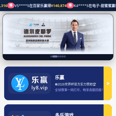
产品展示
首页
产品展示
OK体育引领全国体育赛事资讯全面报道与深度分析新趋势
OK体育引领全国体育赛事资讯全面报道与深
度分析新趋势
105
2026-05-07 19:47:05