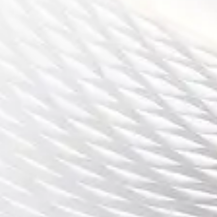
种方式不断优化服务质量，确保能够及时响应用户
能第一时间为用户提供专业的支持，确保每一位用
总结：
通过上述分析，我们可以看到，欧博娱乐在多个方
化的娱乐内容和客户服务体系，都为用户带来了更
户的操作体验，还通过强化技术保障和服务体系，
未来，随着科技的不断进步和市场需求的不断变化
推动线上娱乐行业向更加安全、可靠、个性化的方
乐平台，而对于平台而言，用户的满意度和信任将