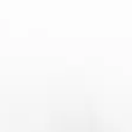
系
致力于为用户提供快速、高效、贴心的服务。首先，平台提
，用户都能随时通过在线客服与平台进行沟通。客服人员经
并提供有效的解决方案。
FAQ功能，用户可以通过自助服务获取常见问题的解答，解
教程和操作指南，帮助新用户快速熟悉平台的功能和使用方
用户满意度调查，及时收集并处理用户的意见。平台通过这