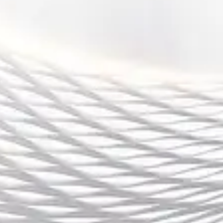
的需求。无论是账户管理、游戏问题还是提现服务，平台都
户都能享受到无忧的娱乐体验。
面进行了全方位的升级，从技术创新到安全保障，再到多元
加丰富、安全、舒适的线上娱乐体验。平台不仅注重提升用
让用户在享受娱乐的同时，能够安心无忧。
，欧博娱乐必将继续保持创新的步伐，不断优化用户体验，
向发展。对于玩家来说，欧博娱乐无疑是一个值得信赖的娱
是其长远发展的基础。