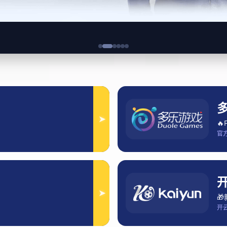
欧博娱乐全新升级体验解析带您畅享安全可靠的线上娱
产品展示
畅享安全可靠的线上娱乐世界
一个安全、可靠、创新的线上娱乐世界。近年来，随着互联
机会。欧博娱乐作为其中的佼佼者，致力于为用户提供一个
篇文章将从四个方面展开详细的分析，分别是：平台的技术
元化娱乐内容、平台的客户服务体系。通过这四个方面的详