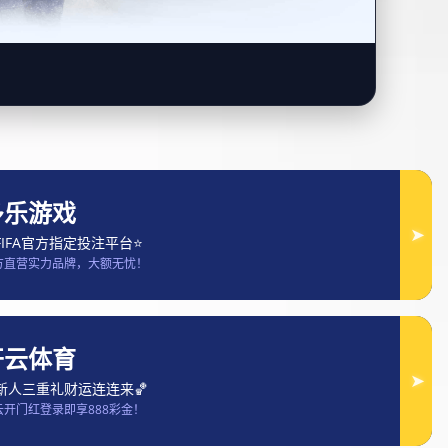
乐世界
Search the blog...
导航