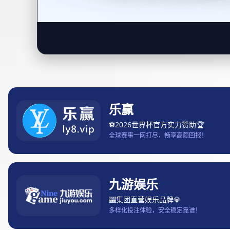
首页
欧博娱乐全新升级体验解析带您
135
2026-04-04 05:49:54
本文将全面解析欧博娱乐全新升级体验，带您畅享
网的发展，线上娱乐行业迎来了前所未有的变革和
更加高效、安全且充满娱乐性的线上娱乐平台。本
创新与用户体验、平台的安全保障措施、平台的多