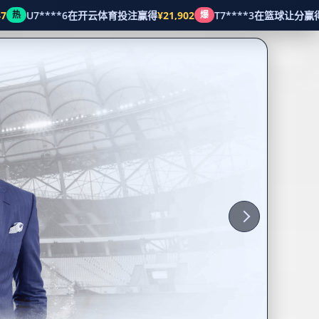
13594780029
平台
建阳市国脆城371号
38年
经验丰富