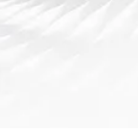
产品展示
集团新闻
公司服务
找到JJB竞技宝平台
导航
搜索JJB竞技宝
产品展示
集团新闻
公司服务
找到JJB竞技宝平台
网站地图
SiteMap