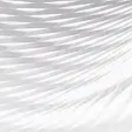
德甲联赛最新动态：拜仁多特争冠激烈 尼尔森加
盟沙尔克助力球队重生
2025-10-03 21:53:21
聚焦KPL联赛学生票优惠政策解析看电竞赛事如
何让年轻观众更亲民
2025-10-10 19:48:39
Search the blog...
导航
搜索JJB竞技宝