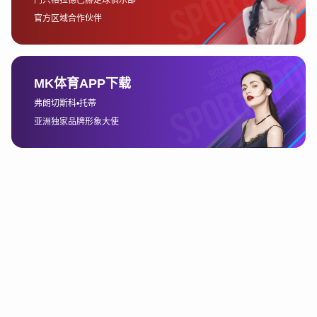
其次，比赛中的裁判判罚和VAR技术的应用，也对比赛结果
产生了不小的影响。几次有争议的判罚经过VAR的确认，避
免了对不公平局面的放任。虽然有部分球迷对个别判罚提出
质疑，但总体而言，公平公正的裁判制度保障了比赛的顺利
进行。
最后，天气和场地条件也是比赛中的重要因素。在这场决赛
中，恶劣的天气条件对双方球队产生了不同程度的影响。冠
军球队显然在这样的条件下更加适应，他们的快速传递和高
强度的跑动能力让对手难以应对。场地的湿滑让球员在控球
时需要更加细致和精准，而冠军球队恰好在这种局面中找到
了适应之道。
4、未来世俱杯赛制和全球足
球格局的影响