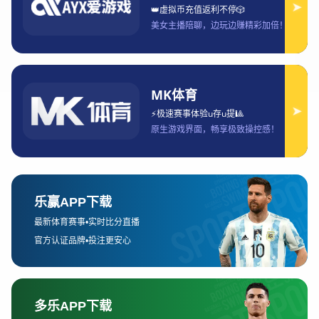
整支球队的战术布局非常科学，球员间的配合也趋于默契，
避免了个别球员的过度依赖，展现了团队足球的优势。
此外，球队的体能储备也成为夺冠的一大优势。经过激烈的
赛程，能够保持高强度的比赛状态，尤其是在后期比赛中，
球队仍能保持较高的跑动距离，这表明其在赛季准备和体能
调配上的巨大优势。
2、关键球员的表现决定性影
响
每一届世俱杯的冠军都离不开一些关键球员的突出表现。这
支最终登顶的球队中，某些球员的个人能力在比赛中发挥了
至关重要的作用。比如球队的核心球员在决赛中的两次助
攻，直接改变了比赛的走势，为球队带来了决定性的领先优
势。
除了技术层面的贡献，球员的心理素质同样至关重要。在压
力巨大的决赛中，关键球员能够保持冷静，以精准的传球和