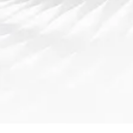
搜索JJB竞技宝
产品展示
集团新闻
公司服务
找到JJB竞技宝平台
导航
搜索JJB竞技宝
产品展示
集团新闻
公司服务
找到JJB竞技宝平台