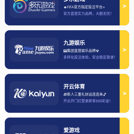
2025年欧洲冠军联赛（欧冠）将继续引领全球足球赛事的高
潮，淘汰赛阶段作为决赛之路的关键部分，吸引了全球无数
球迷的关注。随着16强的诞生，激烈的对抗将迎来更加扣人
心弦的对决。在这篇文章中，我们将深入分析2025年欧冠淘
汰赛的完整赛程及各场比赛的具体地点，全面呈现每一轮的
精彩安排。从16强到决赛的每一场比赛都将充满悬念与挑
战，我们将详细介绍每个对阵双方、赛程时间、比赛场地及
相关背景，帮助球迷们更好地了解本赛季欧冠淘汰赛的独特
魅力。
1、2025欧冠淘汰赛概述
2025年欧冠的淘汰赛阶段将从16强开始，涉及32支强队的激
烈角逐。淘汰赛的形式将依然保持传统，采用主客场制，两
回合对决。每支晋级的球队都将在首回合和次回合分别主场
与客场比赛，这样的安排确保了比赛的公平性和对抗的激烈
程度。2025欧冠的淘汰赛将在欧洲范围内的多个著名球场进
行，从伦敦的温布利到巴塞罗那的诺坎普，场地的选择也增
加了赛事的观赏性。