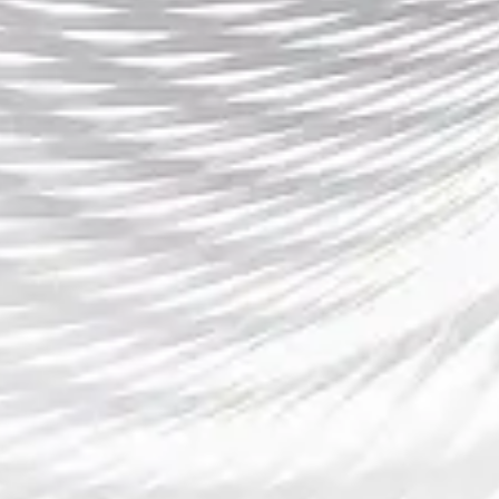
香港哪里可以观看意甲直播有哪些途径和频道推
荐
2025-09-15 21:20:34
欧洲国家杯精彩回顾与全程回放入口一站式体验
2025-09-17 23:08:58
Search the blog...
导航