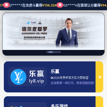
集团新闻
首页
集团新闻
英超中文解说直播全程带你体验最精彩比赛瞬间与幕后故事
英超中文解说直播全程带你体验最精彩比赛
瞬间与幕后故事
347
2025-08-19 10:28:36