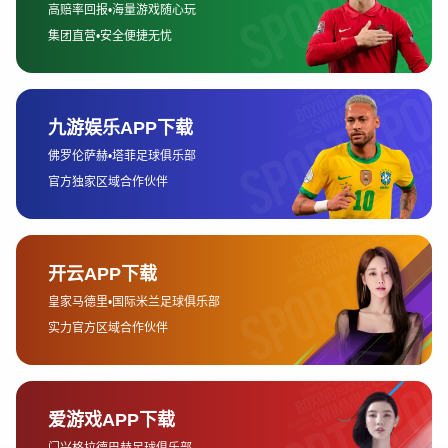
球迷能更加深刻地理解比赛的每个发展。
2、精彩瞬间呈现与实时解读
英超比赛总是充满了惊心动魄的瞬间，无论是精彩的进球，
还是充满悬念的点球大战，甚至是球员的惊人反应，每一刻
都牵动着观众的心弦。中文解说直播通过全程实时解说，确
保观众不漏掉任何精彩的瞬间。解说员不仅详细讲述进球的
过程，还能深入分析进攻的战术安排以及防守的细节，使得
观众在享受视觉冲击的同时，能更好地理解比赛的战术层
面。
例如，当某位球员在禁区内完成一脚精彩的射门时，中文解
说员不仅会描述球的轨迹，还会根据球员的动作与场上的配
合情况，进行分析，帮助观众理解为何这个进球如此精彩。
通过解说员的言语，观众可以看到更多的比赛背后逻辑，从
而提升观看体验。此外，解说员的语气、节奏也会根据比赛
的紧张程度而变化，增强了观众的情感投入。