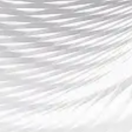
他们在情感上与比赛产生了更多的共鸣。
总体而言，英超中文解说直播已经从单纯的赛事解说，发展
为一种多层次、多维度的观看体验。从比赛的精彩瞬间，到
背后深刻的战术分析，再到与观众的互动，中文解说直播不
仅满足了球迷对赛事信息的需求，更极大地提升了观众的参
与感与投入感。这种形式将英超的魅力传递到每一个角落，
让更多球迷能够享受足球带来的激情与快乐。
法甲精彩赛事B站直播链接分享，跟随直播一起见
证精彩对决！
2025-08-19 07:22:58
看欧洲杯必备APP推荐，畅享高清赛事直播与实
时比分更新
2025-08-19 22:40:30