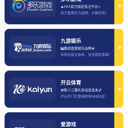
英超作为全球最受关注的足球联赛之一，其赛事不仅精彩纷
呈，还充满了戏剧性。对于很多球迷来说，能够全程通过中
文解说观看英超比赛，无疑是一个全新的体验。本文将从四
个方面详细探讨“英超中文解说直播全程带你体验最精彩比赛
瞬间与幕后故事”的特点与优势。首先，我们将从中文解说的
优势谈起，如何帮助球迷更好地理解比赛。接着，我们将探
索比赛中的精彩瞬间，如何通过直播呈现给观众。随后，我
们将讨论解说员如何通过解说为观众揭示比赛背后的故事和
细节，增添比赛的深度与层次。最后，我们将分析英超直播
的互动性与观众参与感，如何使观众在观看比赛的同时，感
受到身临其境的体验。通过这些方面的阐述，本文希望能让
读者更全面地了解英超中文解说直播的独特魅力。
1、中文解说让赛事更亲切
英超比赛的精彩程度无可厚非，但对于许多中国球迷来说，