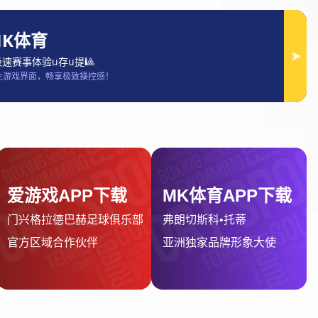
搜索JJB竞技宝
产品展示
集团新闻
公司服务
找到JJB竞技宝平台