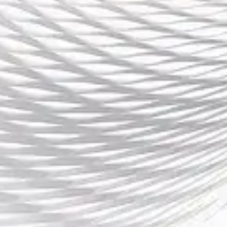
2026-07-06 05:09:25
瑞士对西班牙比赛结果引发热议
赛场表现与胜负关键全面析深度
解析