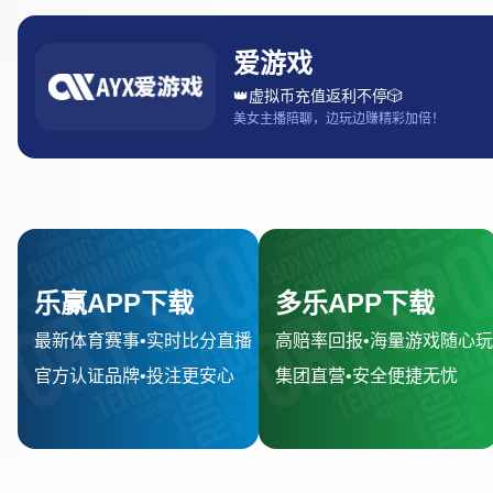
持续追踪，可以更清晰理解赛前走势的内在逻辑与
1、初盘结构解