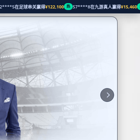
13594780029
平台
建阳市国脆城371号
38年
经验丰富