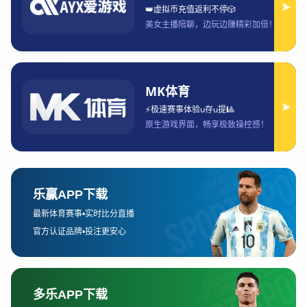
从企业自身来看，其在区域体育资源整合方面具备一定优
势，通过与地方体育机构、学校及商业组织合作，构建了初
步的体育服务网络。这种资源协同模式使其在赛事组织与活
动运营中具备较强执行能力。