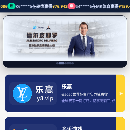
集团新闻
首页
集团新闻
澳门哪里可以观看西甲联赛直播平台推荐及观看指南
澳门哪里可以观看西甲联赛直播平台推荐及
观看指南
315
2025-08-15 18:42:10