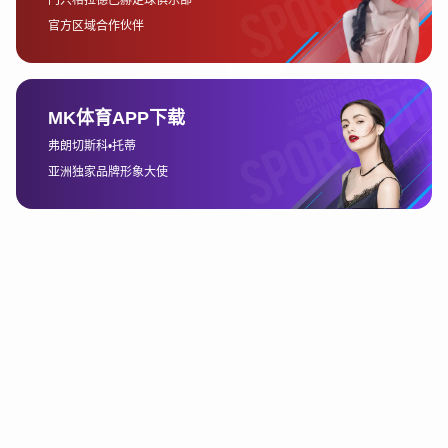
观看西甲比赛时，首先要了解比赛的时间安排。西甲联赛的
比赛时间通常在欧洲的晚上，因此对于澳门观众来说，比赛
时间可能会偏晚。球迷需要关注每场比赛的具体时间，避免
错过比赛。一般来说，西甲的比赛多为周末和节假日，但也
有部分比赛安排在工作日的晚上或凌晨。
其次，关注直播平台的时差问题。有些平台的直播可能会延
迟，或者因版权限制而无法播放某些比赛。因此，在选择平
台时，要事先了解平台是否能够按时直播目标比赛，并确认
是否有时差或延迟的影响。如果希望实时观看，可以选择一
些国际平台如DAZN，它们通常会准时直播。
最后，观看西甲比赛时的网络稳定性也是一个不可忽视的因
素。如果你的网络条件较差，可能会影响观看体验，造成画
面卡顿或中断。为了避免这种情况，建议使用稳定的Wi-Fi网
络进行观看，尤其是在观看高清视频内容时。对于流量有限
的观众，也可以选择低清晰度的直播，以减少对网络的要
求。