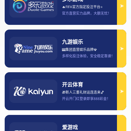
随着西甲联赛的日益火爆，越来越多的球迷渴望在澳门观看
西甲的精彩比赛。然而，如何在澳门观看西甲联赛的直播成
了很多观众关注的问题。本文将详细为大家推荐一些在澳门
能够观看西甲联赛的直播平台，并提供相应的观看指南。我
们将从多个角度为大家分析：包括推荐的直播平台、如何选
择最适合自己的平台、观看的注意事项、以及直播质量与体
验的影响因素。通过这篇文章，大家可以更方便、更快捷地
享受西甲比赛的精彩。
1、澳门观看西甲直播平台推
荐
在澳门，球迷们有多个选择可以观看西甲联赛的直播。首先
是一些国际主流的体育直播平台，例如爱奇艺体育、腾讯体
育、DAZN等，这些平台通常都有西甲的转播权，能够提供
高质量的直播服务。爱奇艺体育和腾讯体育平台一般会提供
中文解说，适合中国地区的观众，且直播画质较为清晰。
DAZN则是全球知名的体育直播平台，虽然是英文解说，但