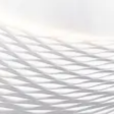
提供比赛直播，还提供实时数据、赛前赛后的评论和分析，
这些功能可以帮助球迷更加深入地了解比赛的方方面面。通
过平台的社交功能，观众还可以与其他球迷进行互动，分享
观赛心得和喜好，增加观赛的乐趣。
总结：
JJB竞技宝官网
总的来说，澳门的球迷在观看西甲联赛时有多种选择，无论
是国际知名的平台如腾讯体育、爱奇艺体育，还是本地的电
视平台，都是不错的选择。选择适合自己的平台时，需要根
据直播画质、解说语言、设备支持以及直播稳定性等因素来
进行权衡。
此外，观看西甲比赛时也要关注比赛时间、直播延迟等问
题，确保能够准时观看到每一场比赛。同时，良好的直播质
量和互动性能够极大地提升观赛体验，帮助球迷更好地享受