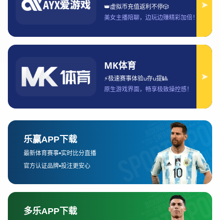
其直播内容覆盖全球主要体育赛事，且支持多设备观看。
其次，澳门本地的有线电视也提供了一些西甲联赛的直播，
尤其是在体育频道中。这些频道可能通过与国际平台合作的
形式，获得西甲的直播权。例如澳门的电视平台“澳门有线电
视”就有可能在某些时段提供西甲比赛的直播，适合喜欢传统
电视观赛的球迷。
另外，一些互联网直播平台如Bilibili、优酷、芒果TV等，也
不时会推出西甲赛事的直播或者点播服务。它们不仅会提供
免费的部分比赛直播，还会通过会员模式提供高清、无广告
的优质直播体验。这些平台不仅提供比赛直播，还会有精彩
的赛前和赛后分析内容，球迷可以在这些平台上找到多种不
同的观看体验。
2、如何选择最适合自己的平
台
选择观看西甲联赛的直播平台时，首先要考虑的是平台的直