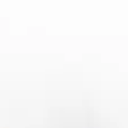
4、直播质量与观赛体验的影
响因素
直播质量直接影响着观赛的体验。除了高清画质外，直播的
稳定性、音质、解说等因素都能影响观众的整体观赛感受。
以视频画质为例，4K和高清画质能够给观众带来更为细致的
画面，帮助球迷更好地捕捉比赛中的每一个精彩瞬间。直播
平台应该提供流畅的视频流，以免观众在关键时刻错过进球
等重要事件。
音频方面，中文解说能够帮助大部分澳门的观众更好地理解
比赛的进程和背景故事。如果你是西甲的老球迷，可能更习
惯于西班牙语或者英文解说，但对大多数澳门的年轻观众来
说，中文解说会更加易于接受。此外，解说员的专业性也会
影响观赛体验，优秀的解说能够带动观众的情绪，提升比赛
的观赏性。
直播平台的互动性也是一个重要因素。现在许多平台不仅仅