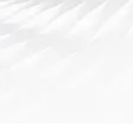
导航
搜索JJB竞技宝
产品展示
集团新闻
公司服务
找到JJB竞技宝平台
导航