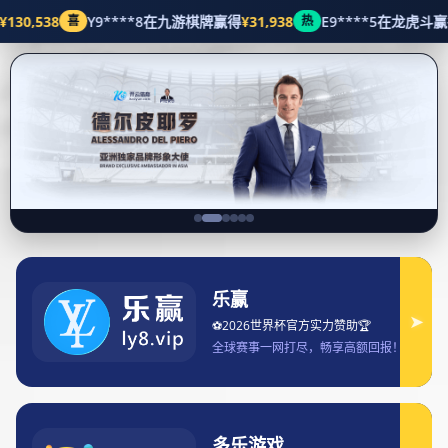
集团新闻
首页
集团新闻
以永利皇宫为核心的澳门奢华度假娱乐新地标探索之旅未来城市魅力
篇章
以永利皇宫为核心的澳门奢华度假娱乐新地
标探索之旅未来城市魅力篇章
180
2026-02-23 03:41:55