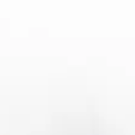
富游客体验，也为本地青年艺术家提供展示平台，强化城市
文化自信。
在公共空间营造方面，永利皇宫注重开放性与互动性。水
景、花园与公共广场构建起共享空间，使游客与市民在此交
流互动。文化不再局限于展览场馆，而是在日常生活中自然
流淌。
JJB竞技宝官方网站
四、未来城市蓝图
以永利皇宫为核心的新地标，不仅是度假设施的升级，更是
城市未来发展的缩影。智慧化管理系统与大数据应用，使运
营更加高效精准。数字技术贯穿安保、服务与客户体验的全
过程，体现出未来城市的科技底色。
在可持续发展方面，永利皇宫积极推行节能减排与绿色建筑
理念。通过优化能源使用与水资源循环系统，减少对环境的
影响。绿色发展理念的融入，使奢华与责任实现平衡。