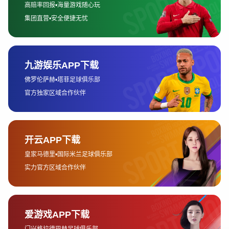
在奢侈品牌精品店中体验时尚潮流。奢华不再仅是物质层面
的堆叠，而是一种全方位、多感官的生活方式表达。
二、娱乐创新引擎
作为综合度假城的重要组成部分，永利皇宫在娱乐领域持续
创新。高规格的演艺空间与沉浸式表演项目，为游客提供多
层次的视听体验。灯光、音效与舞美技术的融合，使舞台表
演呈现出电影级的震撼效果，成为夜间经济的重要驱动力。
娱乐体验不仅停留在传统演出层面，更通过数字科技与互动
装置加以拓展。虚拟现实与多媒体互动空间的引入，让游客
在参与中成为“主角”，打破观赏与体验之间的界限。科技与
娱乐的结合，使永利皇宫成为展示未来娱乐形态的实验场。
在高端休闲娱乐方面，永利皇宫依托澳门独特的产业优势，
打造专业化、国际化的娱乐环境。规范有序的运营体系与优
质服务，使游客在安全舒适的氛围中享受高端娱乐体验。这
种多元化的娱乐布局，为城市经济注入持续动力。