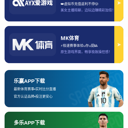
汇现代线条与东方意象，室内空间则以典雅华贵为主调，通
过大面积艺术装置与定制软装细节，营造出层次丰富的视觉
体验。置身其中，宾客不仅感受到奢华的尺度，更体会到艺
术与生活交织的沉浸氛围。
在客房与套房设计方面，永利皇宫强调空间的舒适度与私密
性。宽敞的起居区域、全景落地窗以及智能化控制系统，使
居停体验更具人性化。高品质床品与定制家具的搭配，让宾
客在繁华都市中获得静谧栖居的身心放松。细节之处彰显品
牌对品质的极致追求。
餐饮体系则构成奢华度假体验的重要维度。永利皇宫汇聚多
元菜系与名厨团队，从精致粤菜到国际风味料理，呈现出一
场味觉盛宴。用餐空间的设计同样讲究仪式感与艺术感，使
每一次用餐都成为值得珍藏的城市记忆。餐饮与社交的融
合，也成为澳门高端生活方式的重要象征。
此外，酒店内的水疗中心、恒温泳池与高端零售空间，进一
步延伸了度假的维度。宾客可在芳疗护理中释放压力，也可