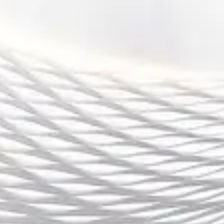
随着粤港澳大湾区建设的推进，澳门在区域协同发展中扮演
更加重要的角色。永利皇宫作为高端旅游与会展资源的集聚
平台，有助于吸引国际商务与文化交流活动，提升城市国际
影响力。
未来，围绕数字经济、创意产业与高端服务业的布局，永利
皇宫所在区域有望成为澳门产业升级的示范区。城市空间、
产业结构与生活方式的协同转型，勾勒出一幅充满想象力的
未来图景。
总结：
以永利皇宫为核心的澳门奢华度假娱乐新地标，既是城市经
济发展的重要引擎，也是文化创新与科技融合的典范。它通
过高端旅居体验、多元娱乐创新与深厚文化底蕴，构建起一